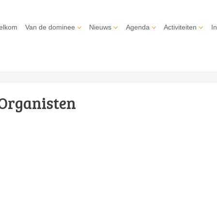
elkom
Van de dominee
Nieuws
Agenda
Activiteiten
In
Organisten