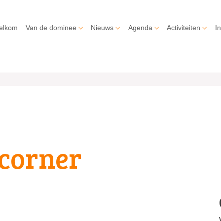
elkom
Van de dominee
Nieuws
Agenda
Activiteiten
In
 corner